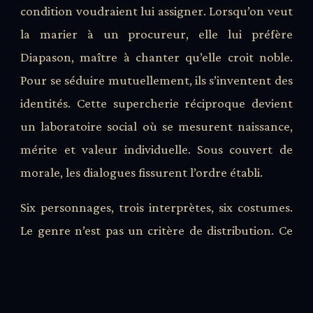
condition voudraient lui assigner. Lorsqu’on veut
la marier à un procureur, elle lui préfère
Diapason, maître à chanter qu’elle croit noble.
Pour se séduire mutuellement, ils s’inventent des
identités. Cette supercherie réciproque devient
un laboratoire social où se mesurent naissance,
mérite et valeur individuelle. Sous couvert de
morale, les dialogues fissurent l’ordre établi.
Six personnages, trois interprètes, six costumes.
Le genre n’est pas un critère de distribution. Ce
sont les costumes, portés, retirés, échangés, qui
permettent l’identification des figures. Le corps,
la voix, le rythme, l’adresse — c’est tout ce qu’il