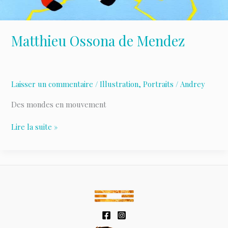
Matthieu Ossona de Mendez
Laisser un commentaire
/
Illustration
,
Portraits
/
Andrey
Des mondes en mouvement
Matthieu
Lire la suite »
Ossona
de
Mendez