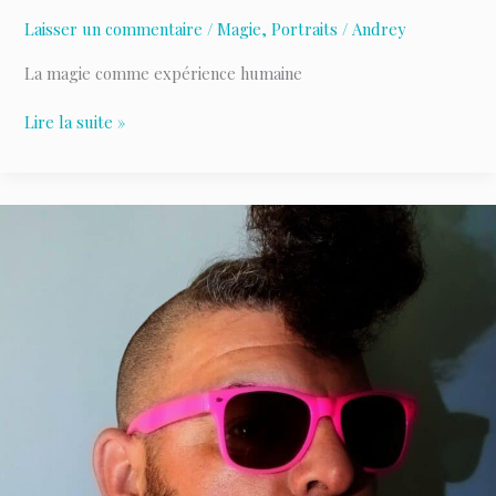
Laisser un commentaire
/
Magie
,
Portraits
/
Andrey
La magie comme expérience humaine
Thibaut
Lire la suite »
le
Magicien